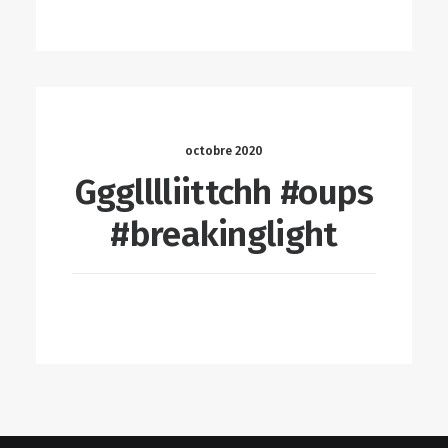
octobre 2020
Ggglllliittchh #oups
#breakinglight
LIRE LA SUITE