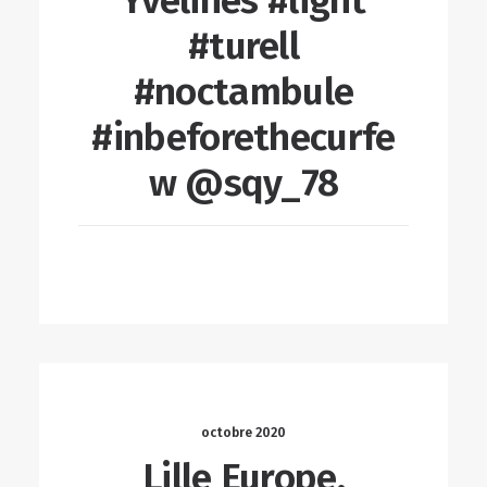
Yvelines #light
#turell
#noctambule
#inbeforethecurfe
w @sqy_78
LIRE LA SUITE
octobre 2020
Lille Europe,