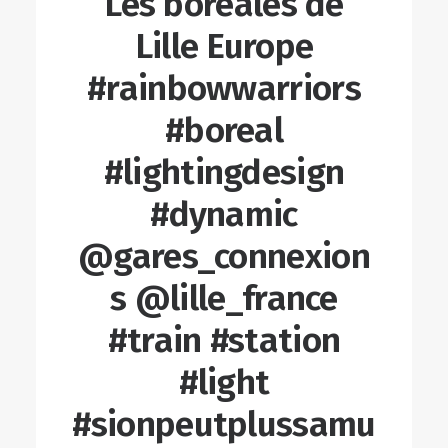
Les boréales de
Lille Europe
#rainbowwarriors
#boreal
#lightingdesign
#dynamic
@gares_connexion
s @lille_france
#train #station
#light
#sionpeutplussamu