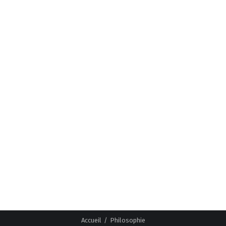
Paysages
Urbains
Rivages
Architectures
Ouvrages
Muséo
Philosophie
L’équipe
PHILOSOPHIE
Philosophie
Accueil
Philosophie