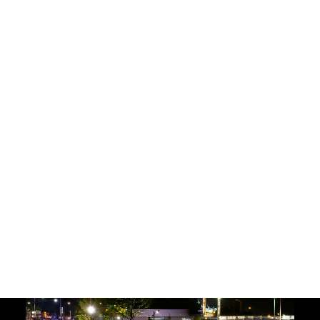
Paysages
Urbains
Rivages
Architectures
Ouvrages
Muséo
Philosophie
L’équipe