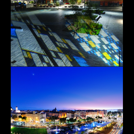
Urbains
Rivages
,
Paysage